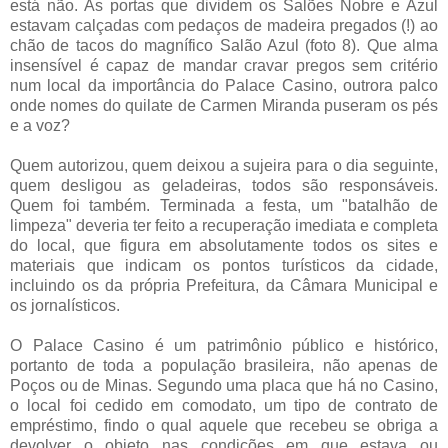
está não. As portas que dividem os Salões Nobre e Azul
estavam calçadas com pedaços de madeira pregados (!) ao
chão de tacos do magnífico Salão Azul (foto 8). Que alma
insensível é capaz de mandar cravar pregos sem critério
num local da importância do Palace Casino, outrora palco
onde nomes do quilate de Carmen Miranda puseram os pés
e a voz?
Quem autorizou, quem deixou a sujeira para o dia seguinte,
quem desligou as geladeiras, todos são responsáveis.
Quem foi também. Terminada a festa, um "batalhão de
limpeza" deveria ter feito a recuperação imediata e completa
do local, que figura em absolutamente todos os sites e
materiais que indicam os pontos turísticos da cidade,
incluindo os da própria Prefeitura, da Câmara Municipal e
os jornalísticos.
O Palace Casino é um patrimônio público e histórico,
portanto de toda a população brasileira, não apenas de
Poços ou de Minas. Segundo uma placa que há no Casino,
o local foi cedido em comodato, um tipo de contrato de
empréstimo, findo o qual aquele que recebeu se obriga a
devolver o objeto nas condições em que estava ou