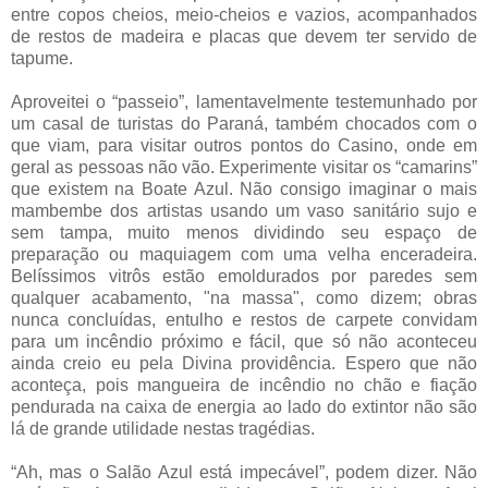
entre copos cheios, meio-cheios e vazios, acompanhados
de restos de madeira e placas que devem ter servido de
tapume.
Aproveitei o “passeio”, lamentavelmente testemunhado por
um casal de turistas do Paraná, também chocados com o
que viam, para visitar outros pontos do Casino, onde em
geral as pessoas não vão. Experimente visitar os “camarins”
que existem na Boate Azul. Não consigo imaginar o mais
mambembe dos artistas usando um vaso sanitário sujo e
sem tampa, muito menos dividindo seu espaço de
preparação ou maquiagem com uma velha enceradeira.
Belíssimos vitrôs estão emoldurados por paredes sem
qualquer acabamento, "na massa", como dizem; obras
nunca concluídas, entulho e restos de carpete convidam
para um incêndio próximo e fácil, que só não aconteceu
ainda creio eu pela Divina providência. Espero que não
aconteça, pois mangueira de incêndio no chão e fiação
pendurada na caixa de energia ao lado do extintor não são
lá de grande utilidade nestas tragédias.
“Ah, mas o Salão Azul está impecável”, podem dizer. Não