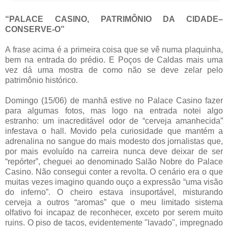
“PALACE CASINO, PATRIMÔNIO DA CIDADE–
CONSERVE-O”
A frase acima é a primeira coisa que se vê numa plaquinha,
bem na entrada do prédio. E Poços de Caldas mais uma
vez dá uma mostra de como não se deve zelar pelo
patrimônio histórico.
Domingo (15/06) de manhã estive no Palace Casino fazer
para algumas fotos, mas logo na entrada notei algo
estranho: um inacreditável odor de “cerveja amanhecida”
infestava o hall. Movido pela curiosidade que mantém a
adrenalina no sangue do mais modesto dos jornalistas que,
por mais evoluído na carreira nunca deve deixar de ser
“repórter”, cheguei ao denominado Salão Nobre do Palace
Casino. Não consegui conter a revolta. O cenário era o que
muitas vezes imagino quando ouço a expressão “uma visão
do inferno”. O cheiro estava insuportável, misturando
cerveja a outros “aromas” que o meu limitado sistema
olfativo foi incapaz de reconhecer, exceto por serem muito
ruins. O piso de tacos, evidentemente "lavado", impregnado