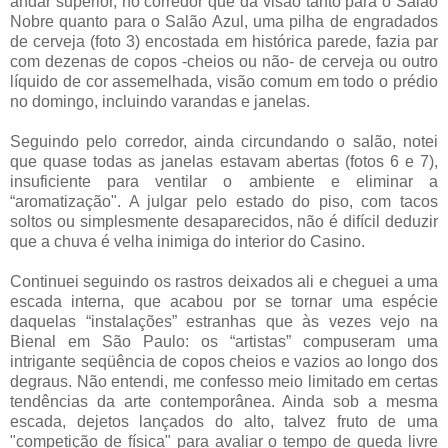
andar superior, no corredor que dá visão tanto para o Salão
Nobre quanto para o Salão Azul, uma pilha de engradados
de cerveja (foto 3) encostada em histórica parede, fazia par
com dezenas de copos -cheios ou não- de cerveja ou outro
líquido de cor assemelhada, visão comum em todo o prédio
no domingo, incluindo varandas e janelas.
Seguindo pelo corredor, ainda circundando o salão, notei
que quase todas as janelas estavam abertas (fotos 6 e 7),
insuficiente para ventilar o ambiente e eliminar a
“aromatização". A julgar pelo estado do piso, com tacos
soltos ou simplesmente desaparecidos, não é difícil deduzir
que a chuva é velha inimiga do interior do Casino.
Continuei seguindo os rastros deixados ali e cheguei a uma
escada interna, que acabou por se tornar uma espécie
daquelas “instalações” estranhas que às vezes vejo na
Bienal em São Paulo: os “artistas” compuseram uma
intrigante seqüência de copos cheios e vazios ao longo dos
degraus. Não entendi, me confesso meio limitado em certas
tendências da arte contemporânea. Ainda sob a mesma
escada, dejetos lançados do alto, talvez fruto de uma
"competição de física" para avaliar o tempo de queda livre