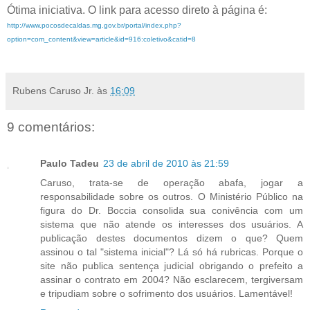
Ótima iniciativa. O link para acesso direto à página é:
http://www.pocosdecaldas.mg.gov.br/portal/index.php?
option=com_content&view=article&id=916:coletivo&catid=8
.
Rubens Caruso Jr.
às
16:09
9 comentários:
Paulo Tadeu
23 de abril de 2010 às 21:59
Caruso, trata-se de operação abafa, jogar a
responsabilidade sobre os outros. O Ministério Público na
figura do Dr. Boccia consolida sua conivência com um
sistema que não atende os interesses dos usuários. A
publicação destes documentos dizem o que? Quem
assinou o tal "sistema inicial"? Lá só há rubricas. Porque o
site não publica sentença judicial obrigando o prefeito a
assinar o contrato em 2004? Não esclarecem, tergiversam
e tripudiam sobre o sofrimento dos usuários. Lamentável!