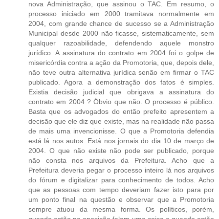
nova Administração, que assinou o TAC. Em resumo, o
processo iniciado em 2000 tramitava normalmente em
2004, com grande chance de sucesso se a Administração
Municipal desde 2000 não ficasse, sistematicamente, sem
qualquer razoabilidade, defendendo aquele monstro
jurídico. A assinatura do contrato em 2004 foi o golpe de
misericórdia contra a ação da Promotoria, que, depois dele,
não teve outra alternativa jurídica senão em firmar o TAC
publicado. Agora a demonstração dos fatos é simples.
Existia decisão judicial que obrigava a assinatura do
contrato em 2004 ? Óbvio que não. O processo é público.
Basta que os advogados do então prefeito apresentem a
decisão que ele diz que existe, mas na realidade não passa
de mais uma invencionisse. O que a Promotoria defendia
está lá nos autos. Está nos jornais do dia 10 de março de
2004. O que não existe não pode ser publicado, porque
não consta nos arquivos da Prefeitura. Acho que a
Prefeitura deveria pegar o processo inteiro lá nos arquivos
do fórum e digitalizar para conhecimento de todos. Acho
que as pessoas com tempo deveriam fazer isto para por
um ponto final na questão e observar que a Promotoria
sempre atuou da mesma forma. Os políticos, porém,
quando estão na oposição falam uma coisa e quando estão