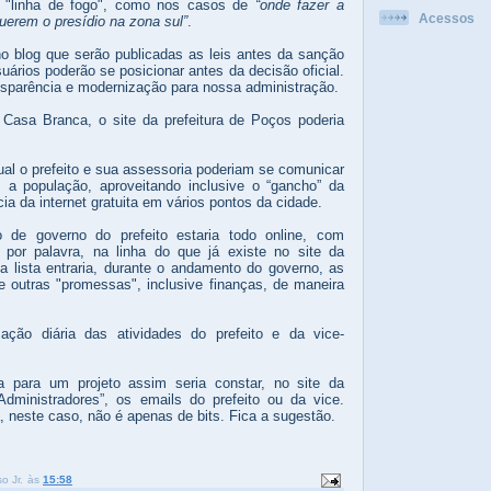
da "linha de fogo", como nos casos de
“onde fazer a
Acessos
uerem o presídio na zona sul”
.
o blog que serão publicadas as leis antes da sanção
uários poderão se posicionar antes da decisão oficial.
sparência e modernização para nossa administração.
 Casa Branca, o site da prefeitura de Poços poderia
al o prefeito e sua assessoria poderiam se comunicar
a população, aproveitando inclusive o “gancho” da
ia da internet gratuita em vários pontos da cidade.
de governo do prefeito estaria todo online, com
 por palavra, na linha do que já existe no site da
 lista entraria, durante o andamento do governo, as
 outras "promessas", inclusive finanças, de maneira
ção diária das atividades do prefeito e da vice-
a para um projeto assim seria constar, no site da
“Administradores”, os emails do prefeito ou da vice.
, neste caso, não é apenas de bits. Fica a sugestão.
o Jr.
às
15:58