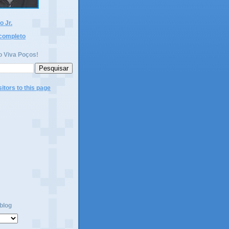
 Jr.
 completo
o Viva Poços!
blog