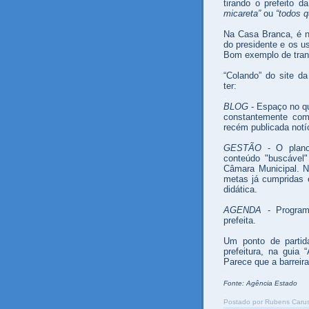
tirando o prefeito 
micareta”
ou
“todos q
.
Na Casa Branca, é n
do presidente e os us
Bom exemplo de tran
.
“Colando” do site da
ter:
.
BLOG
- Espaço no qu
constantemente com 
recém publicada notíc
.
GESTÃO
- O plano 
conteúdo "buscável"
Câmara Municipal. Na
metas já cumpridas e
didática.
.
AGENDA
- Programa
prefeita.
.
Um ponto de partid
prefeitura, na guia 
Parece que a barreira
.
Fonte: Agência Estado
.
Postado por
Rubens Carus