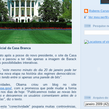
Rubens Caruso
Ver meu perfil
Pesquise n
ficial da Casa Branca
o após a posse do novo presidente, o site da Casa
ado e passou a ter não apenas a imagem de Barack
possibilidades interativas.
 “
este mesmo minuto do dia 20 de janeiro pode ter
ma nova etapa na história dos regimes democráticos:
s tendo entre si apenas uma parede de bits”.
ovidades, Obama criou um blog no site
use.gov/
, com a promessa que pode mudar a forma
e nos dias de hoje:
"Publicaremos todas as novas leis
ias e deixaremos os usuários comentarem antes de o
Arquivo do 
las"
, diz o texto.
sta "conectividade" pouparia muitas controvérsias,