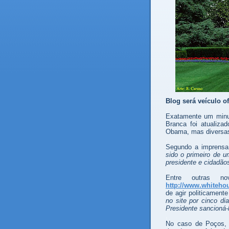
Blog será veículo o
.
Exatamente um minut
Branca foi atualiz
Obama, mas diversas 
.
Segundo a imprensa,
sido o primeiro de u
presidente e cidadão
.
Entre outras n
http://www.whiteho
de agir politicament
no site por cinco d
Presidente sancioná-
.
No caso de Poços, e