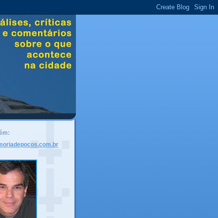
bém:
moriadepocos.com.br