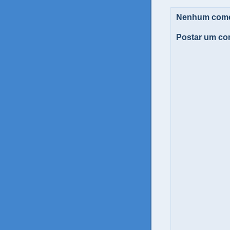
Nenhum come
Postar um co