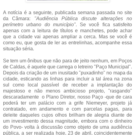
A notícia é a seguinte, publicada semana passada no site
da Câmara:
"Audiência Pública discute alterações no
perímetro urbano do município"
. Se você fica satisfeito
apenas com a leitura de títulos e manchetes, pode achar
que a cidade vai apenas ampliar a cerca. Mas se você é
como eu, que gosta de ler as entrelinhas, acompanhe essa
situação séria.
.
Se tem um ônibus que não para de jeito nenhum, em Poços
de Caldas, é aquele que carrega o letreiro "Paço Municipal".
Depois da criação de um inusitado "puxadinho" no mapa da
cidade, esticando as linhas para incluir a tal área na zona
sul como local passível de receber a implantação do
majestoso e não menos ambicioso projeto, "rasgando"
descaradamente o Plano Diretor, nosso Paço -que de cara
poderá ter um palácio com a grife Niemeyer, projeto já
contratado, em andamento e com parcelas pagas, para
deleite daqueles cujos olhos brilham de alegria diante de
um investimento dessa magnitude, embora com o dinheiro
do Povo- volta à discussão como objeto de uma audiência
pública, a ser realizada hoje, 23 de abril, coincidentemente