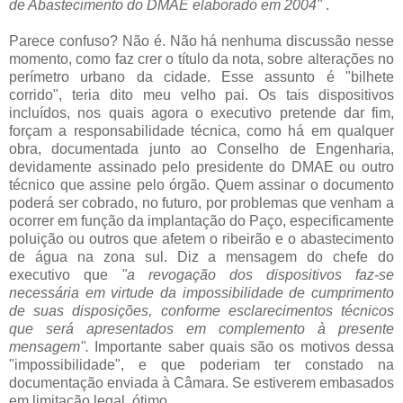
de Abastecimento do DMAE elaborado em 2004"
.
.
Parece confuso? Não é. Não há nenhuma discussão nesse
momento, como faz crer o título da nota, sobre alterações no
perímetro urbano da cidade. Esse assunto é "bilhete
corrido", teria dito meu velho pai. Os tais dispositivos
incluídos, nos quais agora o executivo pretende dar fim,
forçam a responsabilidade técnica, como há em qualquer
obra, documentada junto ao Conselho de Engenharia,
devidamente assinado pelo presidente do DMAE ou outro
técnico que assine pelo órgão. Quem assinar o documento
poderá ser cobrado, no futuro, por problemas que venham a
ocorrer em função da implantação do Paço, especificamente
poluição ou outros que afetem o ribeirão e o abastecimento
de água na zona sul. Diz a mensagem do chefe do
executivo que
"a revogação dos dispositivos faz-se
necessária em virtude da impossibilidade de cumprimento
de suas disposições, conforme esclarecimentos técnicos
que será apresentados em complemento à presente
mensagem".
Importante saber quais são os motivos dessa
"impossibilidade", e que poderiam ter constado na
documentação enviada à Câmara. Se estiverem embasados
em limitação legal, ótimo.