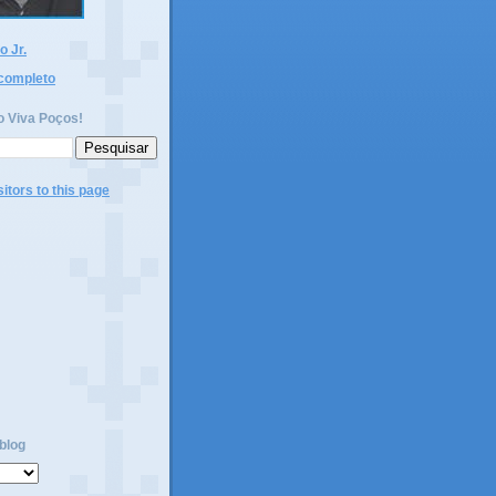
 Jr.
 completo
o Viva Poços!
blog