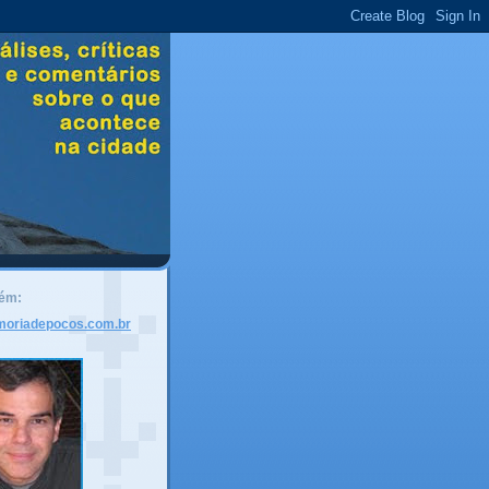
bém:
moriadepocos.com.br