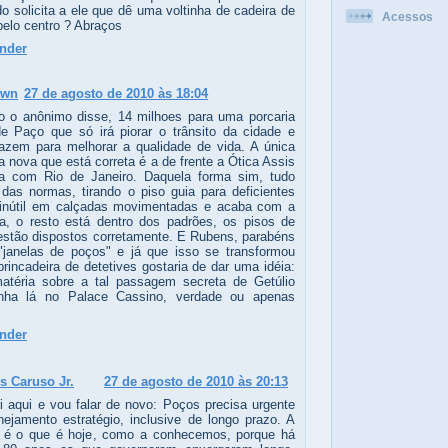
do solicita a ele que dê uma voltinha de cadeira de
Acessos
pelo centro ? Abraços
nder
own
27 de agosto de 2010 às 18:04
 o anônimo disse, 14 milhoes para uma porcaria
 de Paço que só irá piorar o trânsito da cidade e
azem para melhorar a qualidade de vida. A única
a nova que está correta é a de frente a Ótica Assis
a com Rio de Janeiro. Daquela forma sim, tudo
 das normas, tirando o piso guia para deficientes
inútil em calçadas movimentadas e acaba com a
ca, o resto está dentro dos padrões, os pisos de
 estão dispostos corretamente. E Rubens, parabéns
"janelas de poços" e já que isso se transformou
rincadeira de detetives gostaria de dar uma idéia:
téria sobre a tal passagem secreta de Getúlio
inha lá no Palace Cassino, verdade ou apenas
nder
s Caruso Jr.
27 de agosto de 2010 às 20:13
ei aqui e vou falar de novo: Poços precisa urgente
nejamento estratégio, inclusive de longo prazo. A
 é o que é hoje, como a conhecemos, porque há