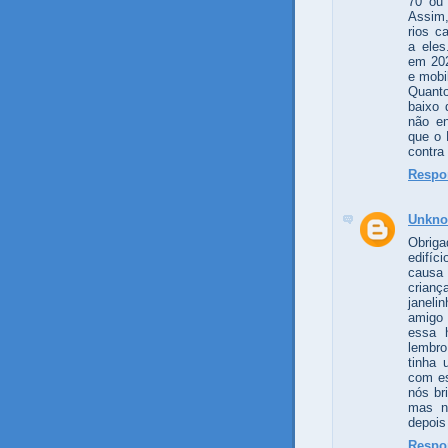
70 ou
Assim,
rios c
a eles
em 202
e mobi
Quanto
baixo 
não en
que o 
contra
Respo
Unkn
Obrig
edifíc
causa
crianç
janel
amigo
essa h
lembro
tinha
com es
nós br
mas n
depois
Respo