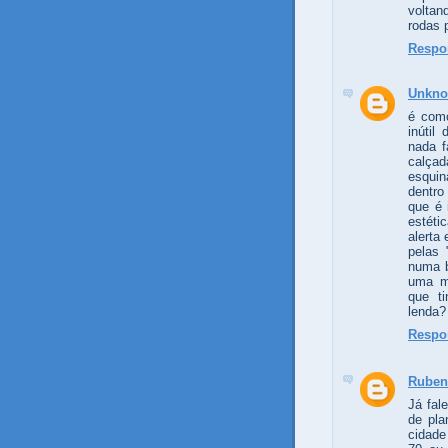
voltan
rodas 
Respo
Unkn
é como
inútil
nada f
calçad
esquin
dentro
que é 
estéti
alerta
pelas 
numa b
uma ma
que t
lenda?
Respo
Ruben
Já fal
de pla
cidade