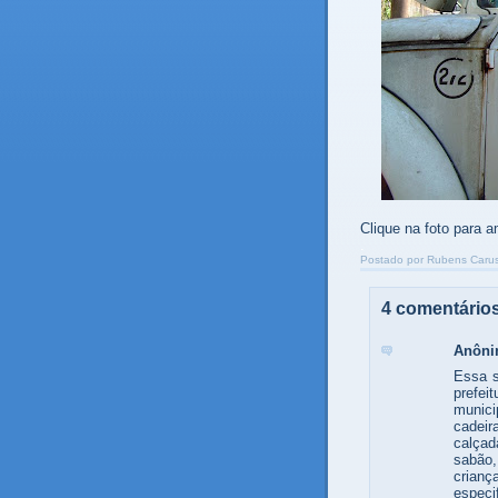
Clique na foto para am
.
Postado por
Rubens Carus
4 comentários
Anôn
Essa s
prefe
munic
cadeir
calça
sabão,
crian
espec