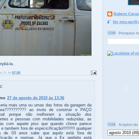
Rubens Caruso
Ver meu perfil
Pesquise n
pliá-la.
o Jr.
às
07:00
:
imo
27 de agosto de 2010 às 13:36
eria mais uma ou umas das fotos da garagem da
itura?????????? ao invés de construir o PAÇO
ipal porque não melhoram a situação dos
antes e pessoas com mobilidades reduzidas, as
das com aquele piso que quando chove parece
Arquivo do 
 e tambem fora de especicificação!!!!!!!!!! qualquer
ça de 03 anos sabe que aquilo está fora de
ificação e normas. Já que o Ex prefeito está