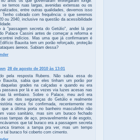
 80 anos os que governaram enxergaram longe.
 se temos ruas largas, avenidas extensas ou os
analizados, entre outras qualidades, devemos isso
. Tenho cobrado com frequência: o que seremos
0 ou 2040, inclusive na questão da acessibilidade
lidade.
 à "passagem secreta do Getúlio", andei lá por
do Palace Cassini antes de começar a reforma e
contrei indícios. Mas uma que já confirmaram é
Edifício Bauxita tem um porão reforçado, proteção
 ataques áereos. Sabiam dessa?
nder
own
28 de agosto de 2010 às 13:01
ado pela resposta Rubens. Não sabia essa do
io Bauxita, sabia que eles tinham um porão por
 daquelas grades na calçadas e quando eu era
a passava por lá e as vezes via luzes acesas nas
inhas lá embaixo. Sobre o Palace, meu avô era
 de um dos seguranças do Getúlio e realmente
istória nunca foi confirmada, recentemente me
 que a última porta no banheiro masculinho não
 um vaso sanitário, mas sim um buraco fechado
sas tampas de aço, provavelmemte é de esgoto,
incávamos que tal buraco era a passagem secreta
unca tiramos a tampa pra ver, mas um tempo
 o tal buraco foi coberto com cimento.
nder