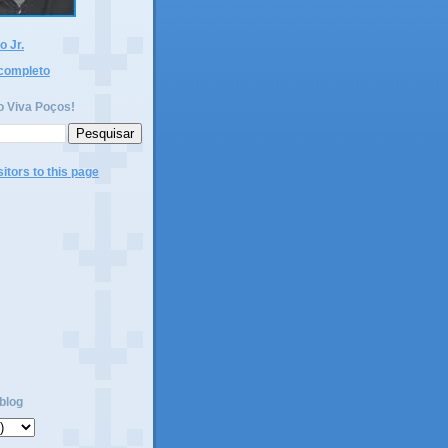
 Jr.
 completo
o Viva Poços!
blog