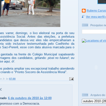
Rubens Caruso
Ver meu perfil
Pesquise n
s varrer, domingo, o lixo eleitoral na porta do seu
ssistência Social. Antes das eleições, a prefeitura
ndidatos que dessa vez eles não emporcalhariam a
eria sido inclusive testemunhada pelo Coelhinho da
e Saci-Pererê, esse com data alusiva marcada para o
garotada na frente do Colégio Municipal sapateando
imagens dos candidatos, gritando:
pisei no fulano!
;
eu
se aqui, ó!
.
es poderia ampliar seu excepcional trabalho atendendo
riando o "Pronto Socorro de Assistência Moral".
o Jr.
às
07:00
:
Arquivo do 
Prado
6 de outubro de 2010 às 12:00
promisso com a Democracia.