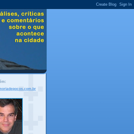
bém:
moriadepocos.com.br