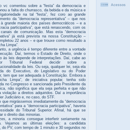
Acessos
o vc comentou sobre a “festa” da democracia e
onou a falta do churrasco, da bebida e da música e
igatoriedade na tal “festa”, fez coro ao grande
amento da “democracia representativa” – que nos
 à grande maioria dos países democráticos – e a
racia participativa”, que está renascendo, com os
 canais de comunicação. Mas esta “democracia
ipativa” já está prevista na nossa Constituição –
mpletou 22 anos – e que trouxe como resultado a
icha Limpa”.
anto, a urgência é tempo diferente entre a vontade
ecução. Daí, termos o Estado de Direito, onde o
to às leis depende de interpretações. Daí, cabe ao
rior Tribunal Federal decidir sobre a
ucionalidade da leis. Ou seja, qualquer lei, seja ela
nada do Executivo, do Legislativo ou do Poder
r, tem que ser adequada à Constituição. Embora a
icha Limpa”, de iniciativa popular, tenha sido
da no Congresso e sancionada pelo Presidente da
ica, não significa que ela seja perfeita e que não
 violação a direitos adquiridos. Daí a importância
er Judiciário e, no caso, do STF.
 que migrássemos imediatamente da “democracia
entativa” para a “democracia participativa”, haveria
ssidade do Tribunal Superior. Afinal, há que se
ar o direito das minorias.
es, a minoria consegue interferir seriamente na
ia. Vejamos as últimas eleições: a candidata
, do PV, com tempo de 1 minuto e 30 segundos no