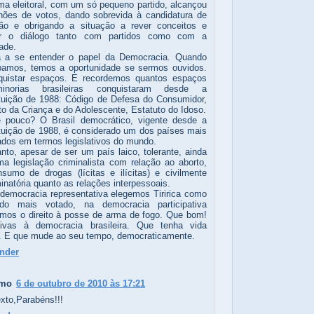
ma eleitoral, com um só pequeno partido, alcançou
hões de votos, dando sobrevida à candidatura de
ão e obrigando a situação a rever conceitos e
ar o diálogo tanto com partidos como com a
ade.
á a se entender o papel da Democracia. Quando
ipamos, temos a oportunidade se sermos ouvidos.
quistar espaços. E recordemos quantos espaços
norias brasileiras conquistaram desde a
tuição de 1988: Código de Defesa do Consumidor,
to da Criança e do Adolescente, Estatuto do Idoso.
 pouco? O Brasil democrático, vigente desde a
tuição de 1988, é considerado um dos países mais
dos em termos legislativos do mundo.
anto, apesar de ser um país laico, tolerante, ainda
a legislação criminalista com relação ao aborto,
sumo de drogas (lícitas e ilícitas) e civilmente
minatória quanto as relações interpessoais.
democracia representativa elegemos Tiririca como
ado mais votado, na democracia participativa
mos o direito à posse de arma de fogo. Que bom!
ivas à democracia brasileira. Que tenha vida
ta. E que mude ao seu tempo, democraticamente.
nder
imo
6 de outubro de 2010 às 17:21
exto,Parabéns!!!