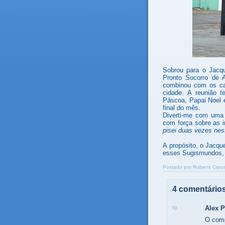
Sobrou para o Jacque
Pronto Socorro de A
combinou com os ca
cidade. A reunião t
Páscoa, Papai Noel 
final do mês.
Diverti-me com uma 
com força sobre as 
pisei duas vezes nes
A propósito, o Jacqu
esses Sugismundos, c
.
Postado por
Rubens Carus
4 comentários
Alex 
O com