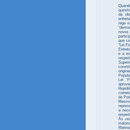
Quand
questi
da obr
enfret
rege e
“democ
novos
partic
que co
“Lei F
Entret
e a ex
respei
Supe
constit
origi
Popula
Lei “F
aprova
Repúbl
cometa
do Pod
Mesmo
repres
a nece
respeit
Às vez
maior
Marina