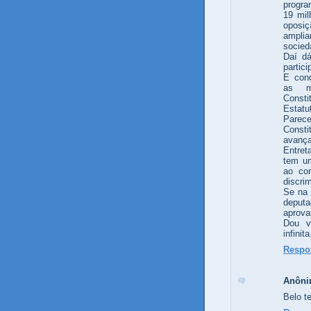
progra
19 mil
oposiç
ampli
socied
Daí d
partic
E con
as mi
Consti
Estatu
Parece
Consti
avança
Entret
tem um
ao con
discri
Se na 
deput
aprova
Dou v
infini
Respo
Anôn
Belo t