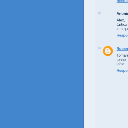
Respo
Anôn
Alex,
Critic
isto q
Respo
Ruben
Tomare
tenho
ideia...
Respo