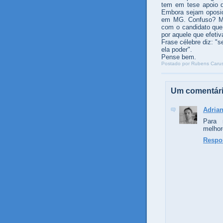
tem em tese apoio do
Embora sejam oposiç
em MG. Confuso? Ma
com o candidato que
por aquele que efeti
Frase célebre diz: "
ela poder".
Pense bem.
Postado por
Rubens Carus
Um comentári
Adria
Para 
melhor
Respo