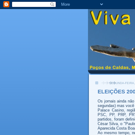
SEGUNDA-FEIRA,
ELEIÇÕES 20
Os jornais ainda não
segundas) mas você f
Palace Casino, reg
PSC, PP, PRP, PR
partidos, foram defi
César Silva, o "Pauli
Aparecida Costa Boar
Ao mesmo tempo, no