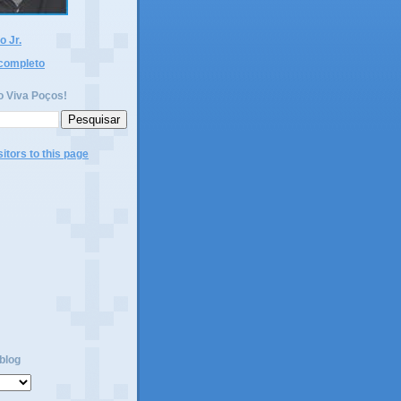
 Jr.
 completo
o Viva Poços!
blog