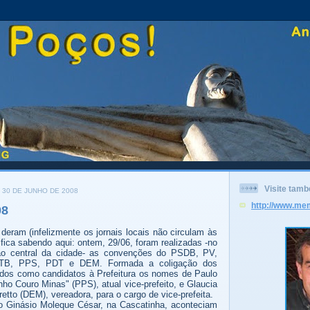
Visite tam
 30 DE JUNHO DE 2008
http://www.me
08
 deram (infelizmente os jornais locais não circulam às
ica sabendo aqui: ontem, 29/06, foram realizadas -no
ião central da cidade- as convenções do PSDB, PV,
TB, PPS, PDT e DEM. Formada a coligação dos
nidos como candidatos à Prefeitura os nomes de Paulo
nho Couro Minas" (PPS), atual vice-prefeito, e Glaucia
etto (DEM), vereadora, para o cargo de vice-prefeita.
 Ginásio Moleque César, na Cascatinha, aconteciam