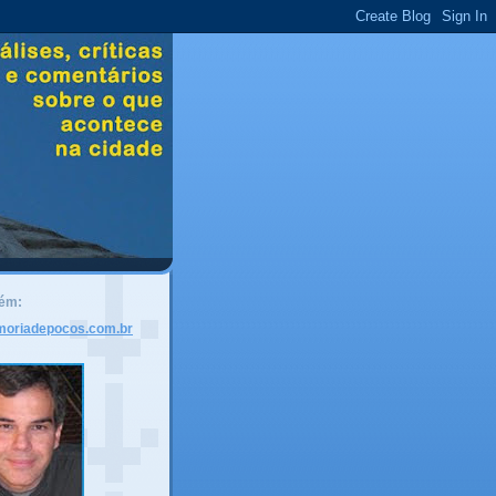
bém:
moriadepocos.com.br