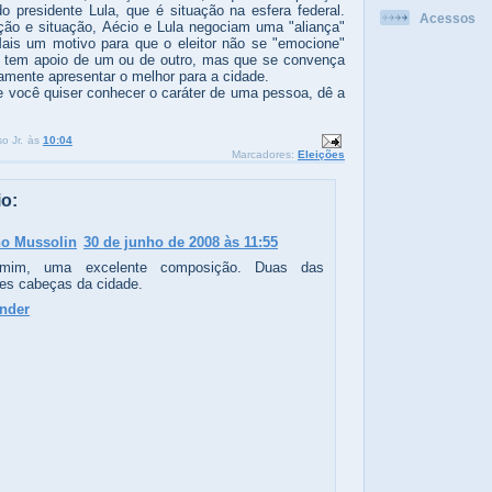
 presidente Lula, que é situação na esfera federal.
Acessos
ão e situação, Aécio e Lula negociam uma "aliança"
is um motivo para que o eleitor não se "emocione"
 tem apoio de um ou de outro, mas que se convença
vamente apresentar o melhor para a cidade.
se você quiser conhecer o caráter de uma pessoa, dê a
o Jr.
às
10:04
Marcadores:
Eleições
o:
no Mussolin
30 de junho de 2008 às 11:55
mim, uma excelente composição. Duas das
es cabeças da cidade.
nder