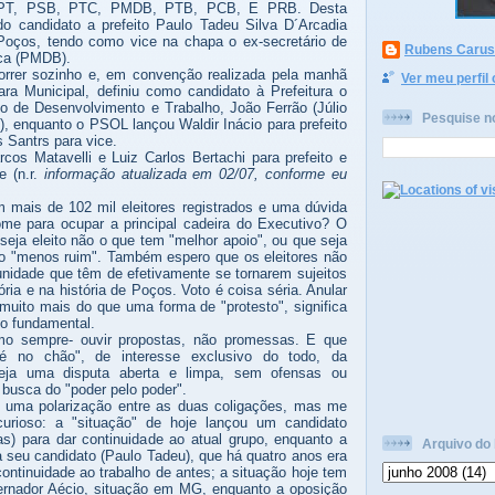
 PT, PSB, PTC, PMDB, PTB, PCB, E PRB. Desta
do candidato a prefeito Paulo Tadeu Silva D´Arcadia
 Poços, tendo como vice na chapa o ex-secretário de
Rubens Caruso
eca (PMDB).
rrer sozinho e, em convenção realizada pela manhã
Ver meu perfil
a Municipal, definiu como candidato à Prefeitura o
o de Desenvolvimento e Trabalho, João Ferrão (Júlio
Pesquise n
), enquanto o PSOL lançou Waldir Inácio para prefeito
 Santrs para vice.
os Matavelli e Luiz Carlos Bertachi para prefeito e
e (n.r.
informação atualizada em 02/07, conforme eu
 mais de 102 mil eleitores registrados e uma dúvida
ome para ocupar a principal cadeira do Executivo? O
seja eleito não o que tem "melhor apoio", ou que seja
 o "menos ruim". Também espero que os eleitores não
nidade que têm de efetivamente se tornarem sujeitos
tória e na história de Poços. Voto é coisa séria. Anular
muito mais do que uma forma de "protesto", significa
ito fundamental.
o sempre- ouvir propostas, não promessas. E que
é no chão", de interesse exclusivo do todo, da
eja uma disputa aberta e limpa, sem ofensas ou
 busca do "poder pelo poder".
 uma polarização entre as duas coligações, mas me
curioso: a "situação" de hoje lançou um candidato
s) para dar continuidade ao atual grupo, enquanto a
Arquivo do 
a seu candidato (Paulo Tadeu), que há quatro anos era
continuidade ao trabalho de antes; a situação hoje tem
vernador Aécio, situação em MG, enquanto a oposição