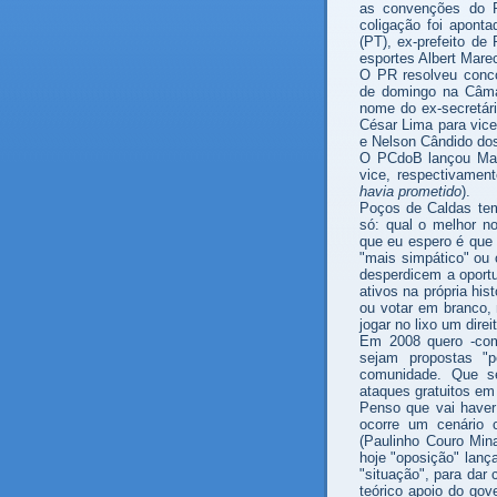
as convenções do
coligação foi aponta
(PT), ex-prefeito de
esportes Albert Mar
O PR resolveu conco
de domingo na Câmar
nome do ex-secretári
César Lima para vice
e Nelson Cândido dos
O PCdoB lançou Marc
vice, respectivament
havia prometido
).
Poços de Caldas tem
só: qual o melhor n
que eu espero é que 
"mais simpático" ou
desperdicem a oportu
ativos na própria his
ou votar em branco, 
jogar no lixo um dire
Em 2008 quero -com
sejam propostas "p
comunidade. Que s
ataques gratuitos em
Penso que vai haver
ocorre um cenário 
(Paulinho Couro Mina
hoje "oposição" lanç
"situação", para dar 
teórico apoio do go