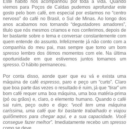
Este hábito nos acompanhou por toda a vida. Quando
viemos para Poços de Caldas pudemos aprofundar este
gosto pelo bom café, em especial por estarmos no “centro
nervoso” do café no Brasil, o Sul de Minas. Ao longo dos
anos acabamos nos tornando “degustadores amadores”,
título que nós mesmos criamos e nos conferimos, depois de
ler bastante sobre o tema e conversar constantemente com
quem entende do assunto. Infelizmente já não conto com a
companhia do meu pai, mas sempre que tomo um bom
spresso
lembro dos ótimos momentos com ele. Na última
oportunidade em que estivemos juntos tomamos um
spresso
. O hábito permaneceu.
Por conta disso, aonde quer que eu vá e exista uma
máquina de café
espresso
, paro e peço um “curto”. Claro
que boa parte das vezes o resultado é ruim, já que “tirar” um
bom café requer uma boa máquina, uma boa matéria-prima
(pó ou grãos) e, claro, o elemento humano. Quando o café
sai ruim, peço outro e digo:
“você tem uma máquina
caríssima, uma café que foi bastante trabalhado e viajou
quilômetros para chegar aqui, e a sua capacidade. Você
consegue fazer melhor”.
Imediatamente recebo um
spresso
como se deve.