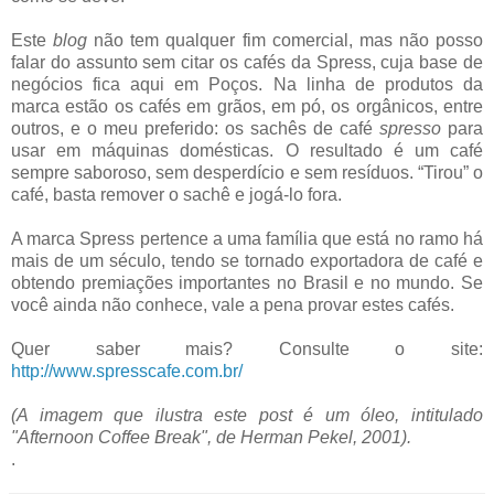
Este
blog
não tem qualquer fim comercial, mas não posso
falar do assunto sem citar os cafés da Spress, cuja base de
negócios fica aqui em Poços. Na linha de produtos da
marca estão os cafés em grãos, em pó, os orgânicos, entre
outros, e o meu preferido: os sachês de café
spresso
para
usar em máquinas domésticas. O resultado é um café
sempre saboroso, sem desperdício e sem resíduos. “Tirou” o
café, basta remover o sachê e jogá-lo fora.
A marca Spress pertence a uma família que está no ramo há
mais de um século, tendo se tornado exportadora de café e
obtendo premiações importantes no Brasil e no mundo. Se
você ainda não conhece, vale a pena provar estes cafés.
Quer saber mais? Consulte o site:
http://www.spresscafe.com.br/
(A imagem que ilustra este post é um óleo, intitulado
"Afternoon Coffee Break", de Herman Pekel, 2001).
.