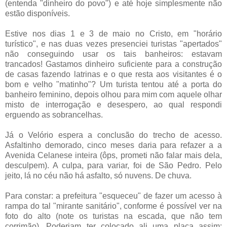
(entenda "dinheiro do povo") e até hoje simplesmente não
estão disponíveis.
.
Estive nos dias 1 e 3 de maio no Cristo, em "horário
turístico", e nas duas vezes presenciei turistas "apertados"
não conseguindo usar os tais banheiros: estavam
trancados! Gastamos dinheiro suficiente para a construção
de casas fazendo latrinas e o que resta aos visitantes é o
bom e velho "matinho"? Um turista tentou até a porta do
banheiro feminino, depois olhou para mim com aquele olhar
misto de interrogação e desespero, ao qual respondi
erguendo as sobrancelhas.
.
Já o Velório espera a conclusão do trecho de acesso.
Asfaltinho demorado, cinco meses daria para refazer a a
Avenida Celanese inteira (ôps, prometi não falar mais dela,
desculpem). A culpa, para variar, foi de São Pedro. Pelo
jeito, lá no céu não há asfalto, só nuvens. De chuva.
.
Para constar: a prefeitura "esqueceu" de fazer um acesso à
rampa do tal "mirante sanitário", conforme é possível ver na
foto do alto (note os turistas na escada, que não tem
corrimão). Poderiam ter colocado ali uma placa assim: