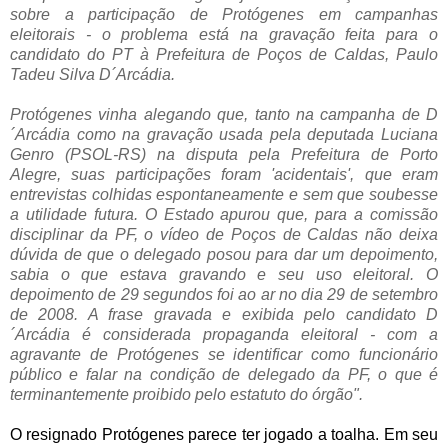
sobre a participação de Protógenes em campanhas
eleitorais - o problema está na gravação feita para o
candidato do PT à Prefeitura de Poços de Caldas, Paulo
Tadeu Silva D´Arcádia.
.
Protógenes vinha alegando que, tanto na campanha de D
´Arcádia como na gravação usada pela deputada Luciana
Genro (PSOL-RS) na disputa pela Prefeitura de Porto
Alegre, suas participações foram 'acidentais', que eram
entrevistas colhidas espontaneamente e sem que soubesse
a utilidade futura. O Estado apurou que, para a comissão
disciplinar da PF, o vídeo de Poços de Caldas não deixa
dúvida de que o delegado posou para dar um depoimento,
sabia o que estava gravando e seu uso eleitoral. O
depoimento de 29 segundos foi ao ar no dia 29 de setembro
de 2008. A frase gravada e exibida pelo candidato D
´Arcádia é considerada propaganda eleitoral - com a
agravante de Protógenes se identificar como funcionário
público e falar na condição de delegado da PF, o que é
terminantemente proibido pelo estatuto do órgão".
.
O resignado Protógenes parece ter jogado a toalha. Em seu