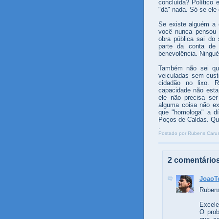
concluída? Político 
"dá" nada. Só se ele 
Se existe alguém a
você nunca pensou 
obra pública sai do
parte da conta de
benevolência. Ningué
Também não sei qu
veiculadas sem custo
cidadão no lixo. R
capacidade não esta
ele não precisa se
alguma coisa não ex
que "homologa" a dív
Poços de Caldas. Qu
.
Postado por
Rubens Carus
2 comentários
JoaoT
Ruben
Excele
O prob