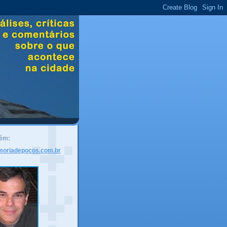
bém:
moriadepocos.com.br