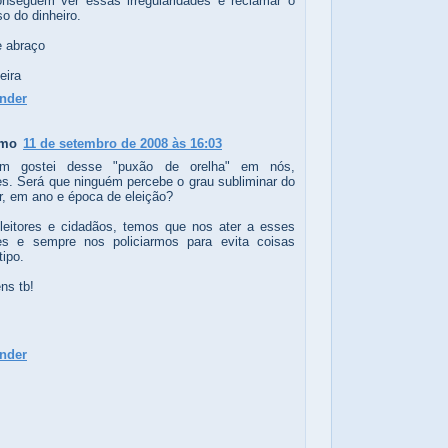
nseguem ver essas irregularidades e reclamar o
o do dinheiro.
 abraço
eira
nder
imo
11 de setembro de 2008 às 16:03
m gostei desse "puxão de orelha" em nós,
res. Será que ninguém percebe o grau subliminar do
r, em ano e época de eleição?
leitores e cidadãos, temos que nos ater a esses
es e sempre nos policiarmos para evita coisas
tipo.
ns tb!
nder