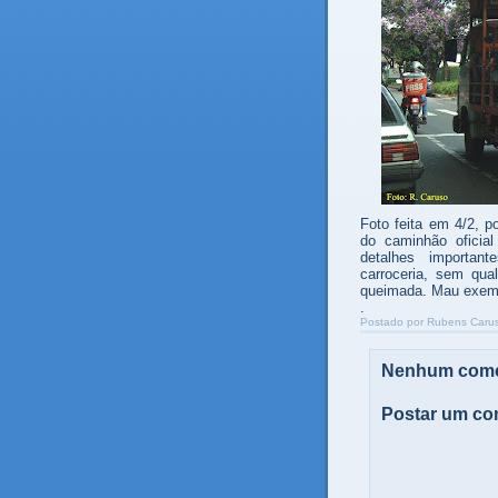
Foto feita em 4/2, p
do caminhão oficial
detalhes importan
carroceria, sem qual
queimada. Mau exem
.
Postado por
Rubens Carus
Nenhum come
Postar um co