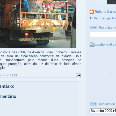
Rubens Caruso
Ver meu perfil
Pesquise n
or volta das 8:00, na Avenida João Pinheiro. Trata-se
 da área de sinalização horizontal da cidade. Dois
tes: transportava pelo menos duas pessoas na
quer proteção, além da luz de freio do lado direito
plo.
o Jr.
às
15:10
ntário:
mentário
Arquivo do 