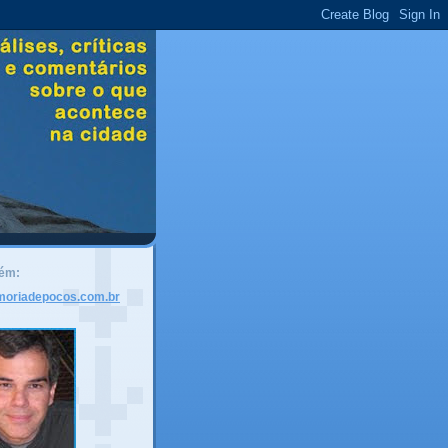
bém:
moriadepocos.com.br