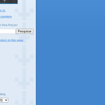
 Jr.
 completo
o Viva Poços!
blog